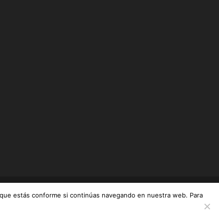
os que estás conforme si continúas navegando en nuestra web. Para
|
SITIO
|
COOKIES
|
POLITICA DE PRIVACIDAD
TRATAMIENTO