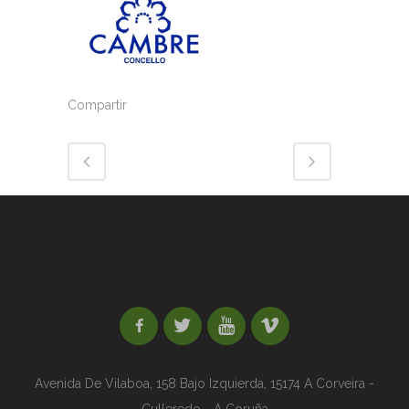
Compartir
Avenida De Vilaboa, 158 Bajo Izquierda,
15174 A Corveira -