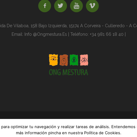
da De Vilaboa, 158 Bajo Izquierda,
15174 A Corveira - Culleredo - A 
Email:
Info @ongmestura.es | Teléfono: +34 981 66 18 40 |
 para optimizar tu navegación y realizar tareas de análisis. Entendem
ervados.
AVISO LEGAL
|
MAPA DEL 
más información pincha en nuestra Política de Cookies.