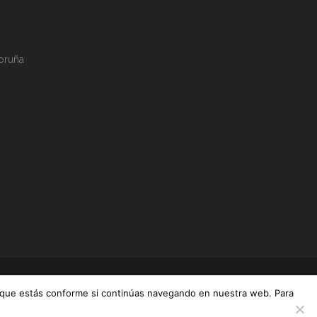
Coruña
os que estás conforme si continúas navegando en nuestra web. Para
|
SITIO
|
COOKIES
|
POLITICA DE PRIVACIDAD
TRATAMIENTO