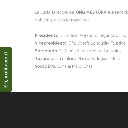
La Junta Directiva de
ONG MESTURA
fue renova
gobierno, y está formada por:
Presidenta
: D. Ernesto Alejandro Iregui Tarquino.
Vicepresidenta
: Dña. Josefa Longueira Faustino
Secretario
: D. Rubén Antonio Mallo González.
E ti, axúdasnos?
Tesorera
: Dña. Liliana Marisa Rodrigues Mota
Vocal
: Dña. Adriana Mallo Chas