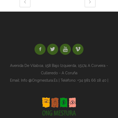
Avenida De Vilaboa, 158 Bajo Izquierda,
15174 A Corveira -
Culleredo - A Coruña
Email:
Info @ongmestura.es | Teléfono: +34 981 66 18 40 |