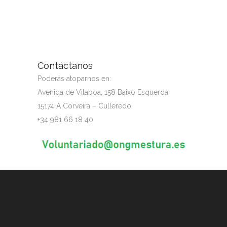
Contáctanos
Poderás atoparnos en:
Avenida de Vilaboa, 158 Baixo Esquerda
15174 A Corveira – Culleredo
+34 981 66 18 40