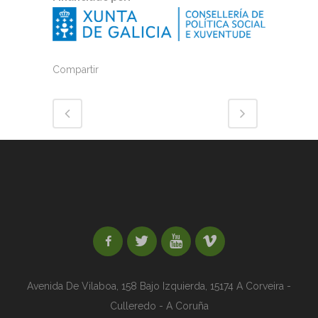
Compartir
Avenida De Vilaboa, 158 Bajo Izquierda,
15174 A Corveira -
Culleredo - A Coruña