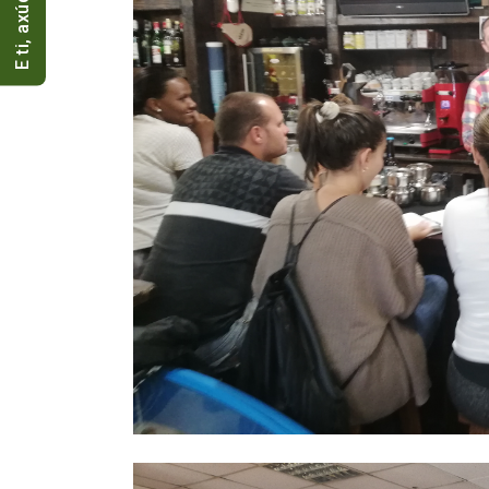
E ti, axúdasnos?