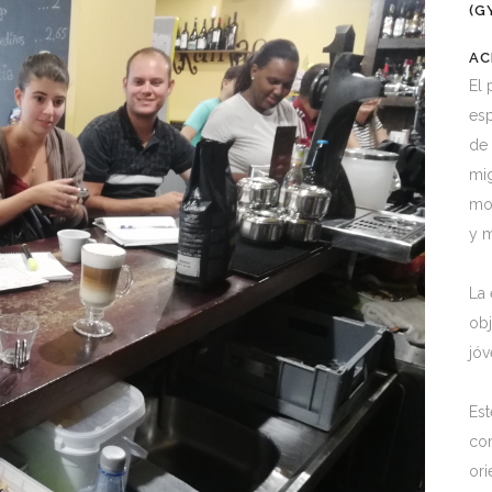
(G
AC
El 
esp
de 
mig
mov
y 
La 
obj
jóv
Est
con
ori