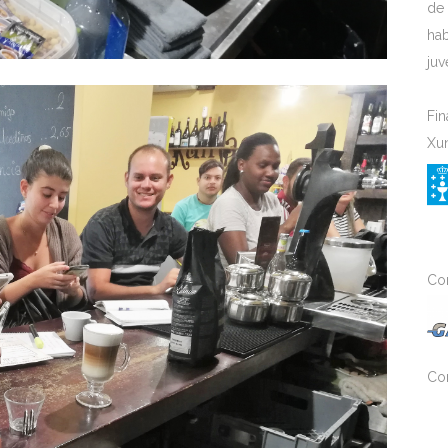
de 
hab
juv
Fin
Xun
Con
Co