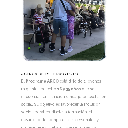
ACERCA DE ESTE PROYECTO
El
Programa ARCO
está dirigido a jóvenes
migrantes de entre
16 y 35 años
que se
encuentran en situación o riesgo de exclusión
social. Su objetivo es favorecer la inclusión
sociolaboral mediante la formación, el
desarrollo de competencias personales y
profesionales, y el apoyo en el acceso al